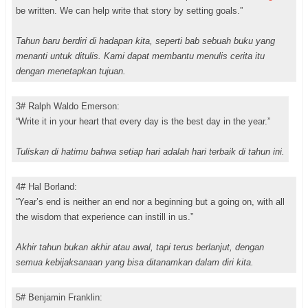
be written. We can help write that story by setting goals.”
Tahun baru berdiri di hadapan kita, seperti bab sebuah buku yang
menanti untuk ditulis. Kami dapat membantu menulis cerita itu
dengan menetapkan tujuan.
3# Ralph Waldo Emerson:
“Write it in your heart that every day is the best day in the year.”
Tuliskan di hatimu bahwa setiap hari adalah hari terbaik di tahun ini.
4# Hal Borland:
“Year’s end is neither an end nor a beginning but a going on, with all
the wisdom that experience can instill in us.”
Akhir tahun bukan akhir atau awal, tapi terus berlanjut, dengan
semua kebijaksanaan yang bisa ditanamkan dalam diri kita.
5# Benjamin Franklin: