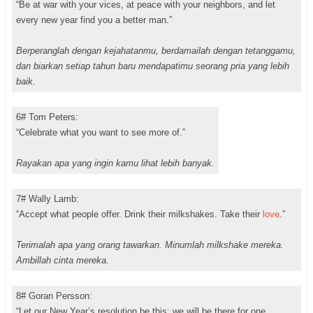
“Be at war with your vices, at peace with your neighbors, and let
every new year find you a better man.”
Berperanglah dengan kejahatanmu, berdamailah dengan tetanggamu,
dan biarkan setiap tahun baru mendapatimu seorang pria yang lebih
baik.
6# Tom Peters:
“Celebrate what you want to see more of.”
Rayakan apa yang ingin kamu lihat lebih banyak.
7# Wally Lamb:
“Accept what people offer. Drink their milkshakes. Take their
love
.”
Terimalah apa yang orang tawarkan. Minumlah milkshake mereka.
Ambillah cinta mereka.
8# Goran Persson:
“Let our New Year’s resolution be this: we will be there for one