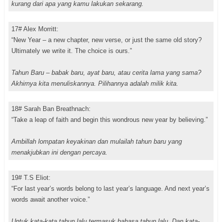
kurang dari apa yang kamu lakukan sekarang.
17# Alex Morritt:
“New Year – a new chapter, new verse, or just the same old story?
Ultimately we write it. The choice is ours.”
Tahun Baru – babak baru, ayat baru, atau cerita lama yang sama?
Akhirnya kita menuliskannya. Pilihannya adalah milik kita.
18# Sarah Ban Breathnach:
“Take a leap of faith and begin this wondrous new year by believing.”
Ambillah lompatan keyakinan dan mulailah tahun baru yang
menakjubkan ini dengan percaya.
19# T.S Eliot:
“For last year’s words belong to last year’s language. And next year’s
words await another voice.”
Untuk kata-kata tahun lalu termasuk bahasa tahun lalu. Dan kata-