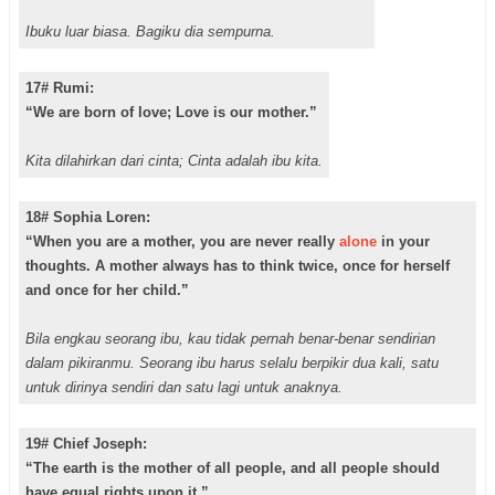
Ibuku luar biasa. Bagiku dia sempurna.
17# Rumi:
“We are born of love; Love is our mother.”
Kita dilahirkan dari cinta; Cinta adalah ibu kita.
18# Sophia Loren:
“When you are a mother, you are never really
alone
in your
thoughts. A mother always has to think twice, once for herself
and once for her child.”
Bila engkau seorang ibu, kau tidak pernah benar-benar sendirian
dalam pikiranmu. Seorang ibu harus selalu berpikir dua kali, satu
untuk dirinya sendiri dan satu lagi untuk anaknya.
19# Chief Joseph:
“The earth is the mother of all people, and all people should
have equal rights upon it.”