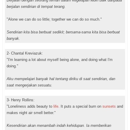
Berjalan dengan seorang teman dalam kegelapan lebih baik daripada
berjalan sendirian di tempat terang.
"Alone we can do so little; together we can do so much."
Sendirian kita bisa berbuat sedikit; bersama-sama kita bisa berbuat
banyak.
2- Chantal Kreviazuk:
"I'm learning a lot about myself being alone, and doing what I'm
doing."
Aku mempelajari banyak hal tentang diriku di saat sendirian, dan
saat mengerjakan sesuatu.
3- Henry Rollins:
"Loneliness adds beauty to
life
. It puts a special burn on
sunsets
and
makes night air smell better."
Kesendirian akan menambah indah kehidupan. Ia memberikan