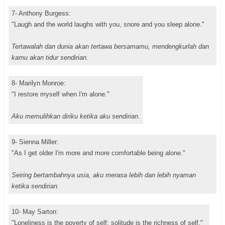
7- Anthony Burgess:
"Laugh and the world laughs with you, snore and you sleep alone."
Tertawalah dan dunia akan tertawa bersamamu, mendengkurlah dan
kamu akan tidur sendirian.
8- Marilyn Monroe:
"I restore myself when I'm alone."
Aku memulihkan diriku ketika aku sendirian.
9- Sienna Miller:
"As I get older I'm more and more comfortable being alone."
Seiring bertambahnya usia, aku merasa lebih dan lebih nyaman
ketika sendirian.
10- May Sarton:
"Loneliness is the poverty of self; solitude is the richness of self."